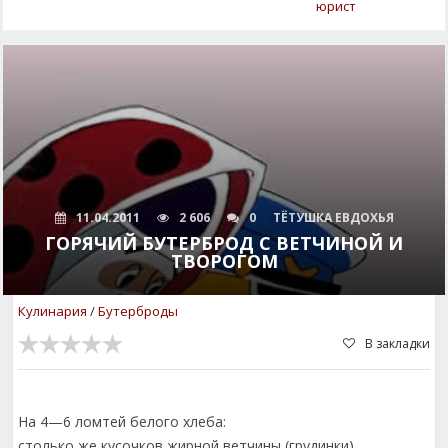
юрист
11.04.2011
2 606
0
ТЁТУШКА ЕВДОХЬЯ
ГОРЯЧИЙ БУТЕРБРОД С ВЕТЧИНОЙ И
ТВОРОГОМ
Кулинария
/
Бутерброды
В закладки
На 4—6 ломтей белого хлеба:
столько же кусочков жирной ветчины (грудинки),