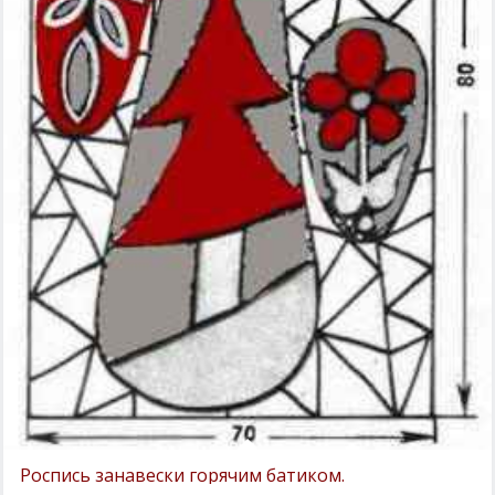
Роспись занавески горячим батиком.