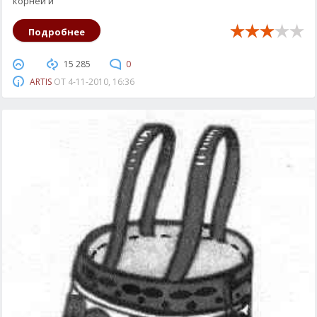
корней и
Подробнее
15 285
0
ARTIS
ОТ
4-11-2010, 16:36