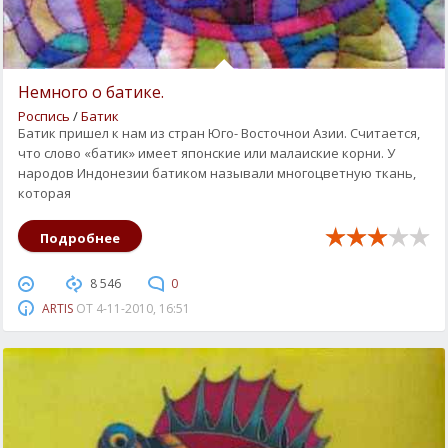
Немного о батике.
Роспись
/
Батик
Батик пришел к нам из стран Юго- Восточнои Азии. Считается,
что слово «батик» имеет японские или малаиские корни. У
народов Индонезии батиком называли многоцветную ткань,
которая
Подробнее
8 546
0
ARTIS
ОТ
4-11-2010, 16:51