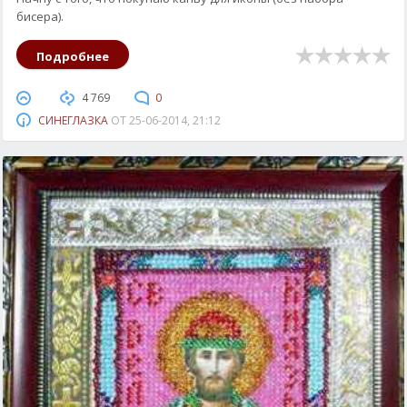
бисера).
Подробнее
4 769
0
СИНЕГЛАЗКА
ОТ
25-06-2014, 21:12