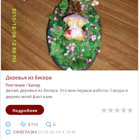
Деревья из бисера
Плетение
/
Бисер
Делаю деревья из бисера. Это мои первые работы. Сакура и
дерево моей фантазии.
Подробнее
4 710
0
СИНЕГЛАЗКА
ОТ
25-06-2014, 18:48