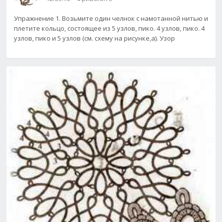
Упражнение 1. Возьмите один челнок с намотанной нитью и
плетите кольцо, состоящее из 5 узлов, пико. 4 узлов, пико. 4
узлов, пико и 5 узлов (см. cxeмy на рисунке,а). Узор