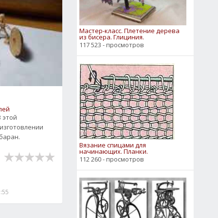
Мастер-класс. Плетение дерева
из бисера. Глициния.
117 523 - просмотров
лей
В этой
 изготовлении
баран.
Вязание спицами для
начинающих. Планки.
112 260 - просмотров
7:55