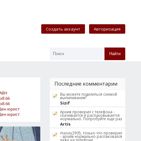
Создать аккаунт
Авторизация
Найти
Последние комментарии
АВН
Вы можете поделиться схемой
выпиливания?
bill.66
Sizif
bill.66
Ден юрист
Архив проверил с телефона -
Ден юрист
скачивается и распаковывается
нормально. Попробуйте еще раз
Artis
masey2905, только что проверил
- архив нормально распаковался
даже на телефоне.