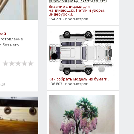
Вязание спицами для
начинающих. Петли и узоры.
Видеоуроки.
154 220 - просмотров
лей
Изготовление
о без него
Как собрать модель из бумаги .
136 803 - просмотров
7:45