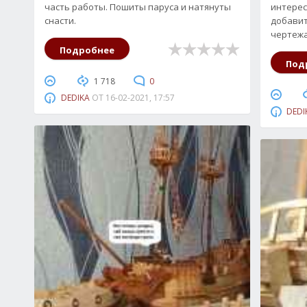
часть работы. Пошиты паруса и натянуты
интерес
снасти.
добавить
чертежа
Подробнее
Под
1 718
0
DEDIKA
ОТ
16-02-2021, 17:57
DEDI