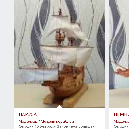
ПАРУСА
НЕМНО
Моделизм
/
Модели кораблей
Модели
0
1
2
3
4
5
Сегодня 16 февраля. Закончена большая
Сегодня