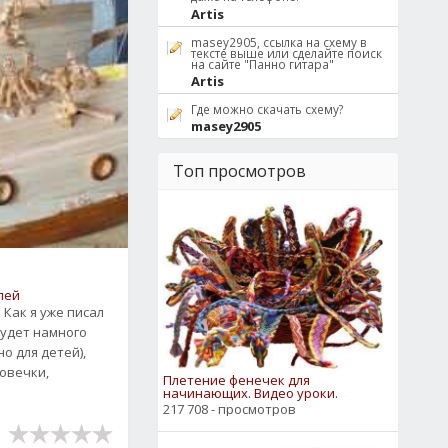
Artis
masey2905, ссылка на схему в
тексте выше или сделайте поиск
на сайте "Панно гитара"
Artis
Где можно скачать схему?
masey2905
Топ просмотров
лей
. Как я уже писал
будет намного
о для детей),
ловечки,
Плетение фенечек для
начинающих. Видео уроки.
217 708 - просмотров