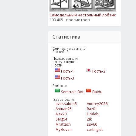
Самодельный настольный лобзик
103 405 - просмотров
Статистика
Сейчас на сайте: 5
Гостей: 3
Пользователи:
- отсутствуют
Гости:
Гость-1
Гость-2
Гость-3
Роботы:
Semrush Bot
Baidu
Здесь были:
avessalom5
Andrey2026
Antuan25
Raz01
Alex23
DrXleb
Serg54
Zik
Mrattach
ssv60
Myklovan
cartingist