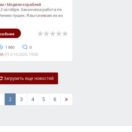
зм
/
Модели кораблей
 2 октября. Закончена работа по
лению пушек. Я вытачиваю их из
робнее
1 860
0
KA
ОТ
2-10-2020, 19:00
Загрузить еще новостей
1
2
3
4
5
6