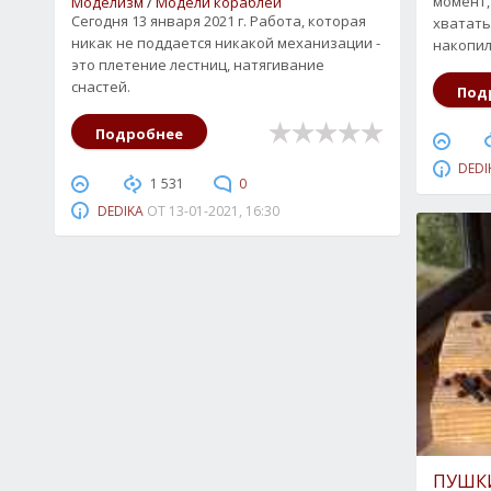
момент,
Моделизм
/
Модели кораблей
Сегодня 13 января 2021 г. Работа, которая
хватать
никак не поддается никакой механизации -
накопил
это плетение лестниц, натягивание
снастей.
Под
Подробнее
DEDI
1 531
0
DEDIKA
ОТ
13-01-2021, 16:30
ПУШК