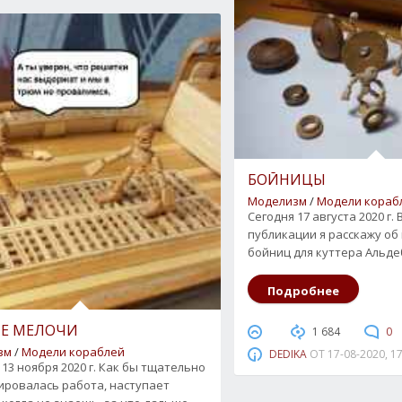
БОЙНИЦЫ
Моделизм
/
Модели кораб
Сегодня 17 августа 2020 г. 
публикации я расскажу об
бойниц для куттера Альде
Подробнее
ИЕ МЕЛОЧИ
1 684
0
зм
/
Модели кораблей
DEDIKA
ОТ
17-08-2020, 1
 13 ноября 2020 г. Как бы тщательно
ировалась работа, наступает