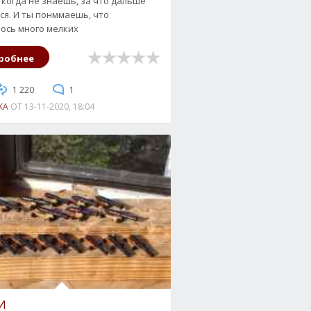
 когда не знаешь, за что дальше
ся. И ты понммаешь, что
ось много мелких
робнее
1 220
1
KA
ОТ
13-11-2020, 18:04
И