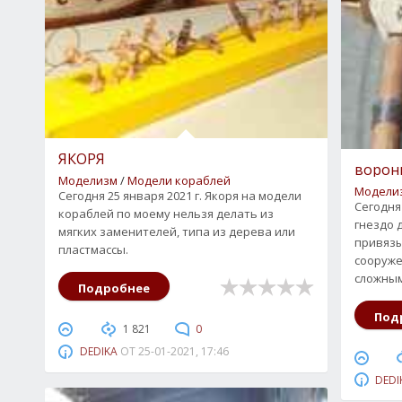
ЯКОРЯ
ворон
Моделизм
/
Модели кораблей
0
1
2
3
4
5
Модели
Сегодня 25 января 2021 г. Якоря на модели
Сегодня
кораблей по моему нельзя делать из
гнездо 
мягких заменителей, типа из дерева или
привязы
пластмассы.
сооруже
сложным
Подробнее
Под
1 821
0
DEDIKA
ОТ
25-01-2021, 17:46
DEDI