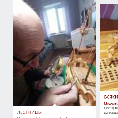
0
1
2
3
4
5
ВСЯК
Модели
Сегодня
ЛЕСТНИЦЫ
не план