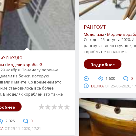
РАНГОУТ
Моделизм
/
Модели кораб
Сегодня 25 августа 2020. 
рангоута - дело скучное, н
корабль не поплывет.
ье гнездо
зм
/
Модели кораблей
Подробнее
 29 ноября. Поначалу воронье
делали из бочки, которую
1 600
0
вали к мачте. Со временем это
DEDIKA
ОТ
25-08-2020, 1
ние становилось все более
. В моделях кораблей это также
робнее
2 025
0
KA
ОТ
29-11-2020, 17:21