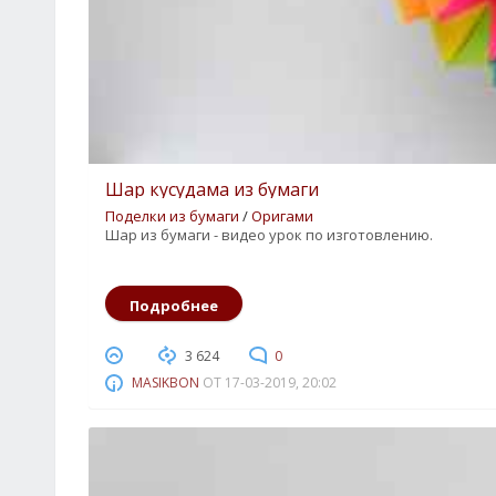
Шар кусудама из бумаги
Поделки из бумаги
/
Оригами
Шар из бумаги - видео урок по изготовлению.
2
3
4
5
Подробнее
3 624
0
MASIKBON
ОТ
17-03-2019, 20:02