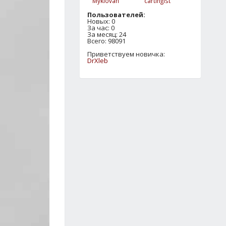
Myklovan
cartingist
Пользователей:
Новых: 0
За час: 0
За месяц: 24
Всего: 98091
Приветствуем новичка:
DrXleb