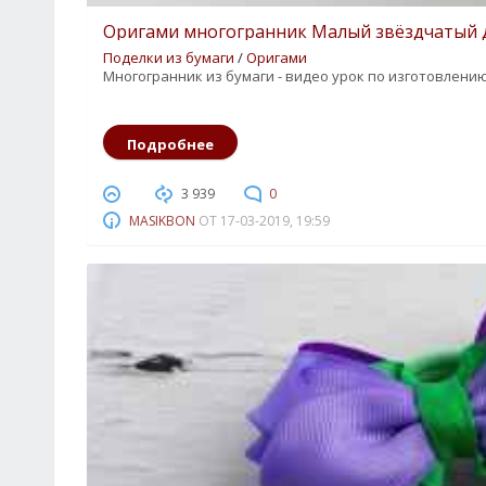
Оригами многогранник Малый звёздчатый д
Поделки из бумаги
/
Оригами
Многогранник из бумаги - видео урок по изготовлению
2
3
4
5
Подробнее
3 939
0
MASIKBON
ОТ
17-03-2019, 19:59