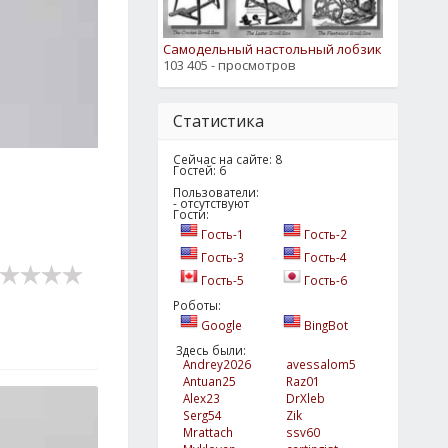
Самодельный настольный лобзик
103 405 - просмотров
Статистика
Сейчас на сайте: 8
Гостей: 6
Пользователи:
- отсутствуют
Гости:
Гость-1
Гость-2
Гость-3
Гость-4
Гость-5
Гость-6
Роботы:
Google
BingBot
Здесь были:
Andrey2026
avessalom5
Antuan25
Raz01
Alex23
DrXleb
Serg54
Zik
Mrattach
ssv60