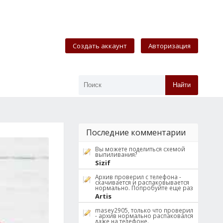
Создать аккаунт
Авторизация
Найти
Последние комментарии
Вы можете поделиться схемой
выпиливания?
Sizif
Архив проверил с телефона -
скачивается и распаковывается
нормально. Попробуйте еще раз
Artis
masey2905, только что проверил
- архив нормально распаковался
даже на телефоне.