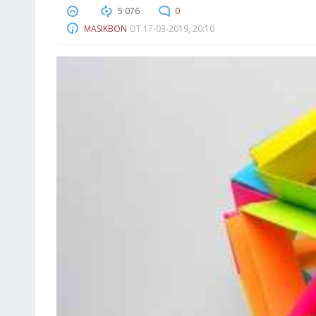
5 076
0
MASIKBON
ОТ
17-03-2019, 20:10