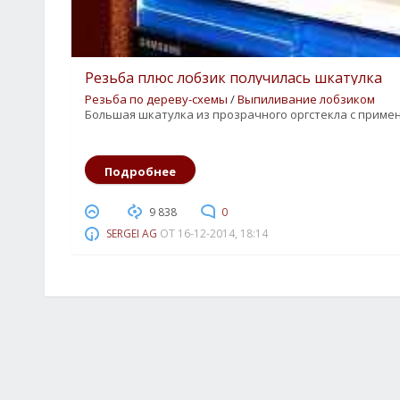
Резьба плюс лобзик получилась шкатулка
Резьба по дереву-схемы
/
Выпиливание лобзиком
Большая шкатулка из прозрачного оргстекла с приме
2
3
4
5
Подробнее
9 838
0
SERGEI AG
ОТ
16-12-2014, 18:14