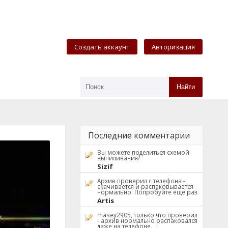
Создать аккаунт
Авторизация
Найти
Последние комментарии
Вы можете поделиться схемой
выпиливания?
Sizif
Архив проверил с телефона -
скачивается и распаковывается
нормально. Попробуйте еще раз
Artis
masey2905, только что проверил
- архив нормально распаковался
даже на телефоне.