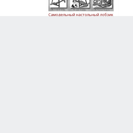
Самодельный настольный лобзик
103 405 - просмотров
Статистика
Сейчас на сайте: 9
Гостей: 5
Пользователи:
- отсутствуют
Гости:
Гость-1
Гость-2
Гость-3
Гость-4
Гость-5
Роботы:
Semrush Bot
Baidu
BingBot
Google
Здесь были:
Kapitan Kook
avessalom5
Andrey2026
Antuan25
Raz01
Alex23
DrXleb
Serg54