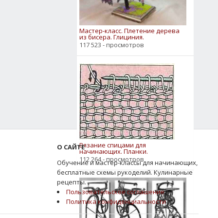
Мастер-класс. Плетение дерева
из бисера. Глициния.
117 523 - просмотров
Вязание спицами для
О САЙТЕ
начинающих. Планки.
112 264 - просмотров
Обучение и мастер-классы для начинающих,
бесплатные схемы рукоделий. Кулинарные
рецепты.
Пользовательское соглашение
Политика конфиденциальности