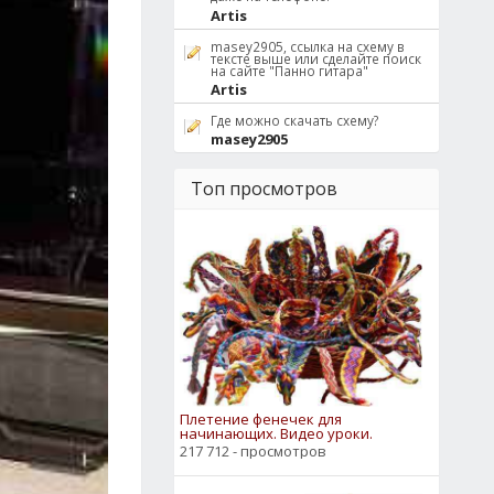
Artis
masey2905, ссылка на схему в
тексте выше или сделайте поиск
на сайте "Панно гитара"
Artis
Где можно скачать схему?
masey2905
Топ просмотров
Плетение фенечек для
начинающих. Видео уроки.
217 712 - просмотров