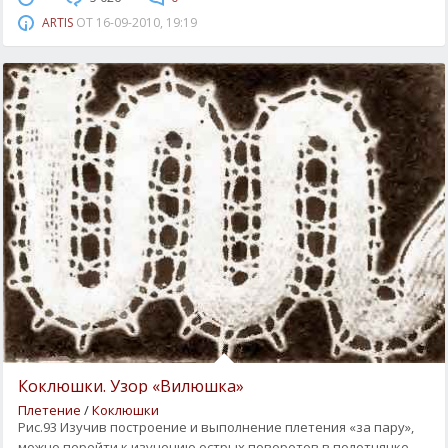
ARTIS
ОТ
16-09-2010, 19:19
Коклюшки. Узор «Вилюшка»
Плетение
/
Коклюшки
Рис.93 Изучив построение и выполнение плетения «за пару»,
можно перейти к изучению острых поворотов в полотнянке,