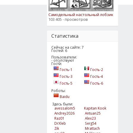
Самодельный настольный лобзик
103 405 - просмотров
Статистика
Сейчас на сайте: 7
Гостей: 6
Пользователи:
- отсутствуют
Гости:
Гость-1
Гость-2
Гость-3
Гость-4
Гость-5
Гость-6
Роботы:
Baidu
Здесь были:
avessalom5
Kapitan Kook
Andrey2026
Antuan25
Raz01
Alex23
DrXleb
Serg54
Zik
Mrattach