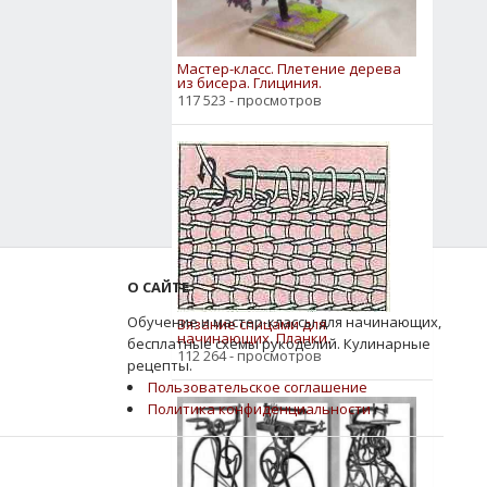
Мастер-класс. Плетение дерева
из бисера. Глициния.
117 523 - просмотров
О САЙТЕ
Обучение и мастер-классы для начинающих,
Вязание спицами для
начинающих. Планки.
бесплатные схемы рукоделий. Кулинарные
112 264 - просмотров
рецепты.
Пользовательское соглашение
Политика конфиденциальности