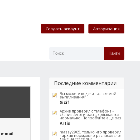
Создать аккаунт
Авторизация
Найти
Последние комментарии
Вы можете поделиться схемой
выпиливания?
Sizif
Архив проверил с телефона -
скачивается и распаковывается
нормально. Попробуйте еще раз
Artis
masey2905, только что проверил
e-mail
- архив нормально распаковался
даже на телефоне.