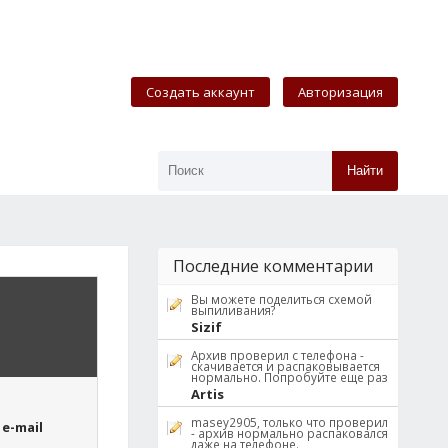
Создать аккаунт
Авторизация
Найти
Последние комментарии
Вы можете поделиться схемой
выпиливания?
Sizif
Архив проверил с телефона -
скачивается и распаковывается
нормально. Попробуйте еще раз
Artis
masey2905, только что проверил
e-mail
- архив нормально распаковался
даже на телефоне.