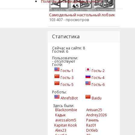
Политика конфиденциальности
Самодельный настольный лобзик
103 407 - просмотров
Статистика
Сейчас на сайте: 8
Гостей: 6
Пользователи:
- отсутствуют
Гости:
Гость-1
Гость-2
Гость-3
Гость-4
Гость-5
Гость-6
Роботы:
AhrefsBot
Baidu
Здесь были:
Blackzombie
Antuan25
Кадык
Andrey2026
avessalom5
Раниль
Kapitan Kook
Raz01
Alex23
DrXleb