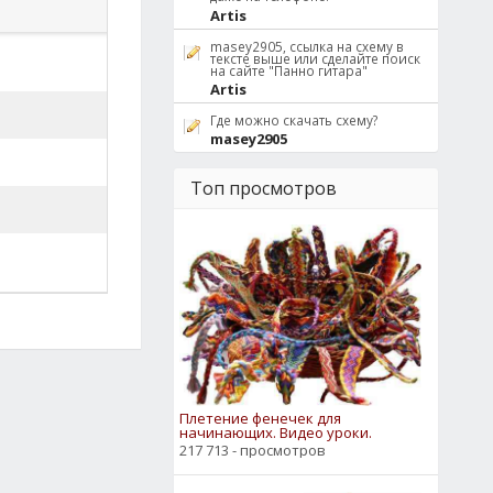
Artis
masey2905, ссылка на схему в
тексте выше или сделайте поиск
на сайте "Панно гитара"
Artis
Где можно скачать схему?
masey2905
Топ просмотров
Плетение фенечек для
начинающих. Видео уроки.
217 713 - просмотров