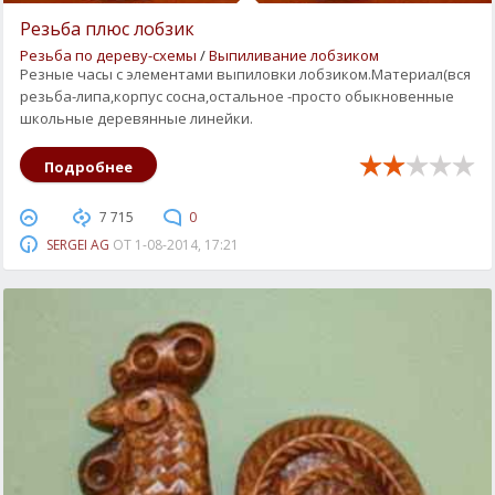
Резьба плюс лобзик
Резьба по дереву-схемы
/
Выпиливание лобзиком
Резные часы с элементами выпиловки лобзиком.Материал(вся
резьба-липа,корпус сосна,остальное -просто обыкновенные
школьные деревянные линейки.
Подробнее
7 715
0
SERGEI AG
ОТ
1-08-2014, 17:21