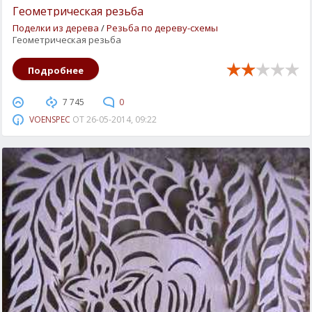
Геометрическая резьба
Поделки из дерева
/
Резьба по дереву-схемы
Геометрическая резьба
Подробнее
7 745
0
VOENSPEC
ОТ
26-05-2014, 09:22