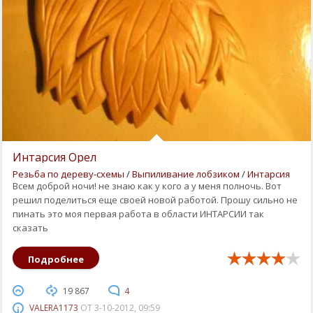
Интарсия Орел
Резьба по дереву-схемы
/
Выпиливание лобзиком
/
Интарсия
Всем доброй ночи! не знаю как у кого а у меня полночь. Вот
решил поделиться еще своей новой работой. Прошу сильно не
пинать это моя первая работа в области ИНТАРСИИ так
сказать
Подробнее
19 867
4
VALERA1173
ОТ
3-10-2012, 09:59