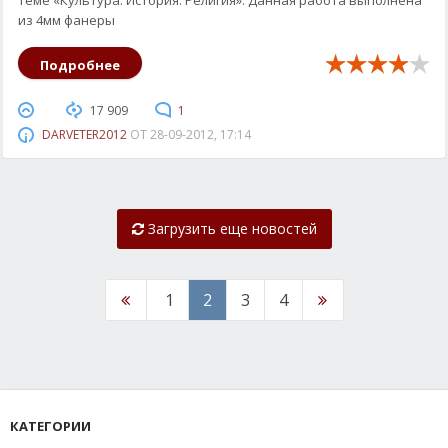
теме «Культура. История. Религия». Данная работа выполнена
из 4мм фанеры
Подробнее
17 909
1
DARVETER2012
ОТ
28-09-2012, 17:14
Загрузить еще новостей
1
2
3
4
КАТЕГОРИИ