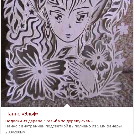
Панно «Эльф»
Поделки из дерева
/
Резьба по дереву-схемы
Панно с внутренней подсветкой выполнено из 5 мм фанеры
280×200мм.