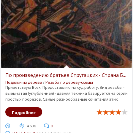
По произведению братьев Стругацких - Страна Багр
Поделки из дерева
/
Резьба по дереву-схемы
Приветствую Всех. Предоставляю на суд работу. Вид резьбы -
выемчатая (углубленная) - давняя техника базируется на серии
простых прорезов. Самые разнообразные сочетания этих
Подробнее
4 636
0