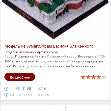
Модель из бумаги. Храм Василия Блаженного
Поделки из бумаги
/
Архитектура
Собор Покрова на Рву или Покровский собор. Возведен в 1555-
1561 гг. на Красной площади у каменной Троицкой церкви "на
рву" 1553 г. зодчими Бармой и Постником Яковлевым как
Подробнее
31 665
0
ARTIS
ОТ
17-09-2010, 21:28