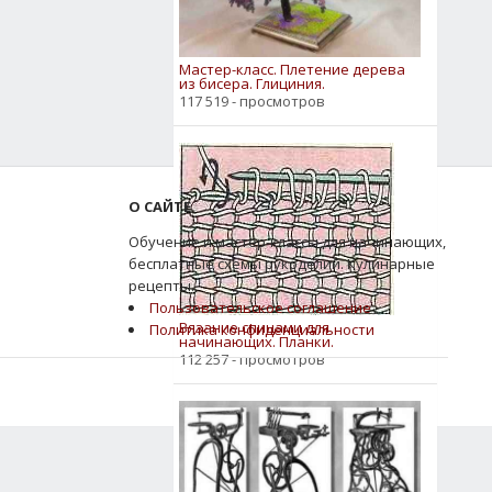
Мастер-класс. Плетение дерева
из бисера. Глициния.
117 519 - просмотров
О САЙТЕ
Обучение и мастер-классы для начинающих,
бесплатные схемы рукоделий. Кулинарные
рецепты.
Пользовательское соглашение
Вязание спицами для
Политика конфиденциальности
начинающих. Планки.
112 257 - просмотров