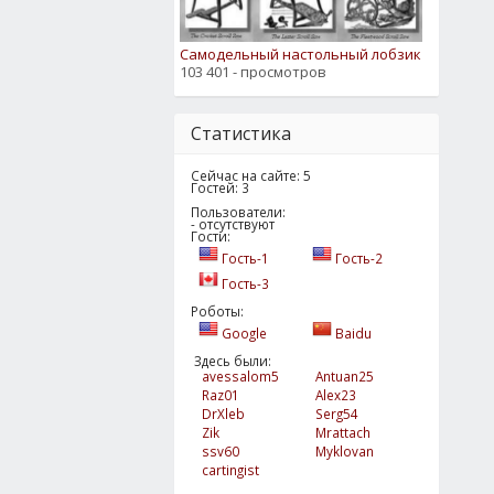
Самодельный настольный лобзик
103 401 - просмотров
Статистика
Сейчас на сайте: 5
Гостей: 3
Пользователи:
- отсутствуют
Гости:
Гость-1
Гость-2
Гость-3
Роботы:
Google
Baidu
Здесь были:
avessalom5
Antuan25
Raz01
Alex23
DrXleb
Serg54
Zik
Mrattach
ssv60
Myklovan
cartingist