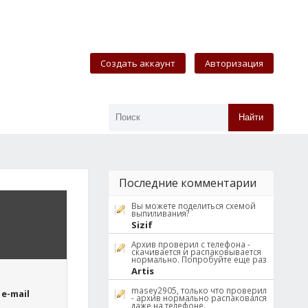
Создать аккаунт
Авторизация
Найти
Последние комментарии
Вы можете поделиться схемой
выпиливания?
Sizif
Архив проверил с телефона -
скачивается и распаковывается
нормально. Попробуйте еще раз
Artis
masey2905, только что проверил
e-mail
- архив нормально распаковался
даже на телефоне.