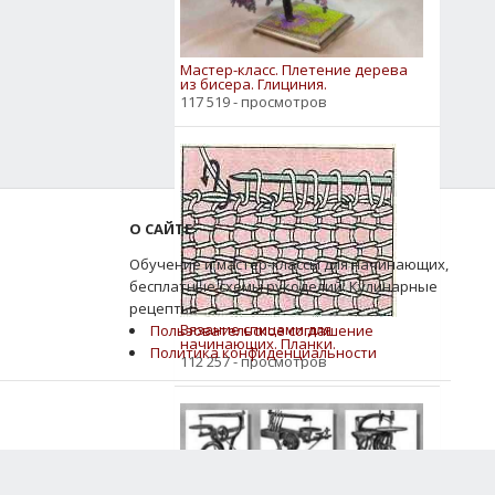
Мастер-класс. Плетение дерева
из бисера. Глициния.
117 519 - просмотров
О САЙТЕ
Обучение и мастер-классы для начинающих,
бесплатные схемы рукоделий. Кулинарные
рецепты.
Вязание спицами для
Пользовательское соглашение
начинающих. Планки.
Политика конфиденциальности
112 257 - просмотров