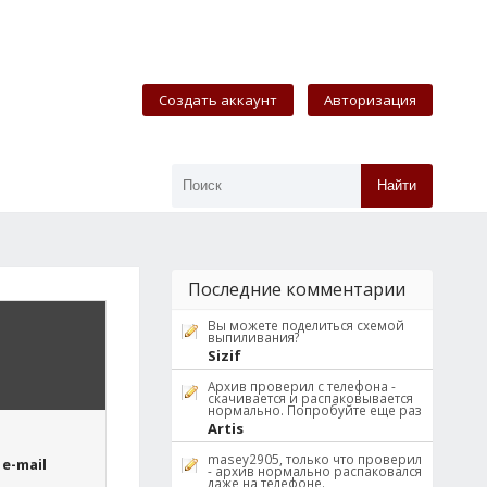
Создать аккаунт
Авторизация
Найти
Последние комментарии
Вы можете поделиться схемой
выпиливания?
Sizif
Архив проверил с телефона -
скачивается и распаковывается
нормально. Попробуйте еще раз
Artis
masey2905, только что проверил
e-mail
- архив нормально распаковался
даже на телефоне.