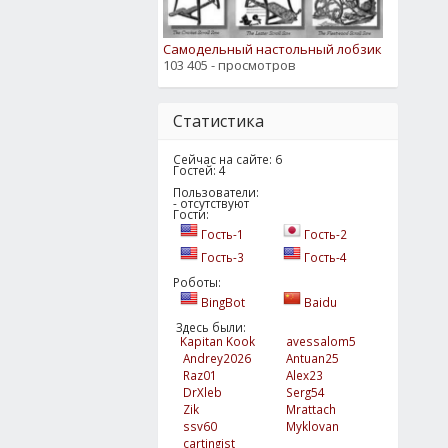
Самодельный настольный лобзик
103 405 - просмотров
Статистика
Сейчас на сайте: 6
Гостей: 4
Пользователи:
- отсутствуют
Гости:
Гость-1
Гость-2
Гость-3
Гость-4
Роботы:
BingBot
Baidu
Здесь были:
Kapitan Kook
avessalom5
Andrey2026
Antuan25
Raz01
Alex23
DrXleb
Serg54
Zik
Mrattach
ssv60
Myklovan
cartingist